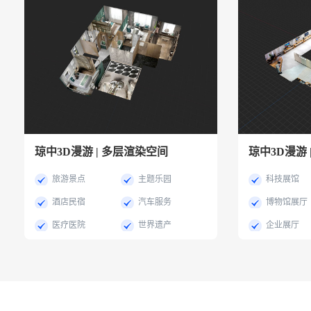
琼中3D漫游 | 多层渲染空间
琼中3D漫游
旅游景点
主题乐园
科技展馆
酒店民宿
汽车服务
博物馆展厅
医疗医院
世界遗产
企业展厅