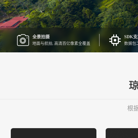
全景拍摄
SDK
地面与航拍, 高清百亿像素全覆盖
数据包
琼
根