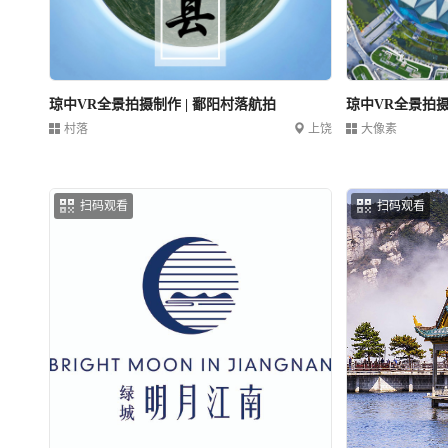
琼中VR全景拍摄制作 | 鄱阳村落航拍
琼中VR全景拍摄
村落
上饶
大像素
扫码观看
扫码观看